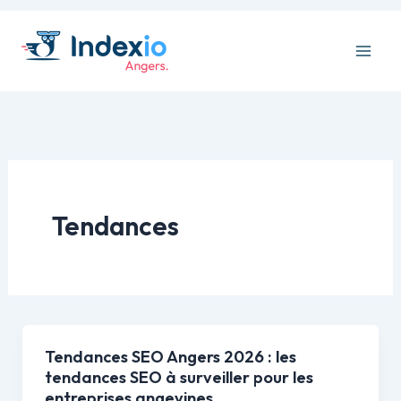
Aller
au
contenu
Tendances
Tendances SEO Angers 2026 : les
Tendances
tendances SEO à surveiller pour les
SEO
entreprises angevines