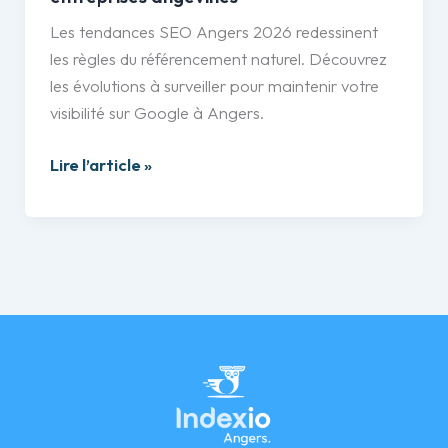
Angers
Les tendances SEO Angers 2026 redessinent
2026
les règles du référencement naturel. Découvrez
:
les évolutions à surveiller pour maintenir votre
les
visibilité sur Google à Angers.
tendances
SEO
Lire l’article »
à
surveiller
pour
les
entreprises
angevines